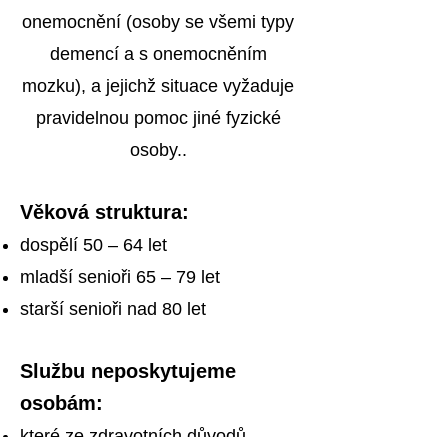
onemocnění (osoby se všemi typy
demencí a s onemocněním
mozku), a jejichž situace vyžaduje
pravidelnou pomoc jiné fyzické
osoby..
Věková struktura:
dospělí 50 – 64 let
mladší senioři 65 – 79 let
starší senioři nad 80 let
Službu neposkytujeme
osobám:
které ze zdravotních důvodů