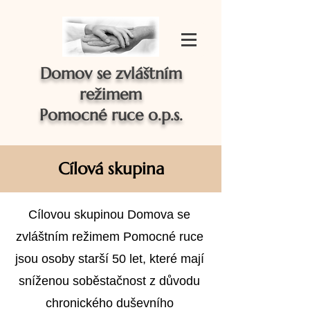
Domov se zvláštním
režimem
Pomocné ruce o.p.s.
Cílová skupina
Cílovou skupinou Domova se
zvláštním režimem Pomocné ruce
jsou osoby starší 50 let, které mají
sníženou soběstačnost z důvodu
chronického duševního